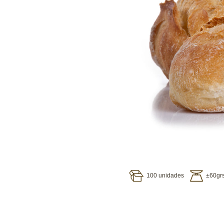
100 unidades
±60grs