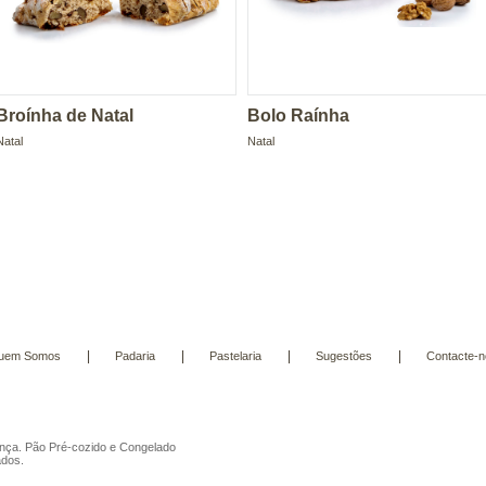
Broínha de Natal
Bolo Raínha
Natal
Natal
|
|
|
|
uem Somos
Padaria
Pastelaria
Sugestões
Contacte-n
nça. Pão Pré-cozido e Congelado
ados.